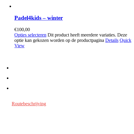
Padel4kids – winter
€
100,00
Opties selecteren
Dit product heeft meerdere variaties. Deze
optie kan gekozen worden op de productpagina
Details
Quick
View
TPC Duvels Willebroek
info@tpcduvels.be
+32 3 8862262
Floridastraat 42
2830 Willebroek
Routebeschrijving
Terreinreservatie